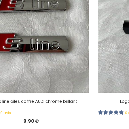
s line ailes coffre AUDI chrome brillant
Logo
0 avis
0 
9,90
€