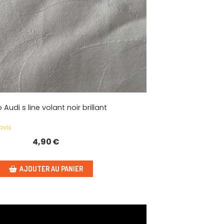
 Audi s line volant noir brillant
avis
4,90
€
AJOUTER AU PANIER