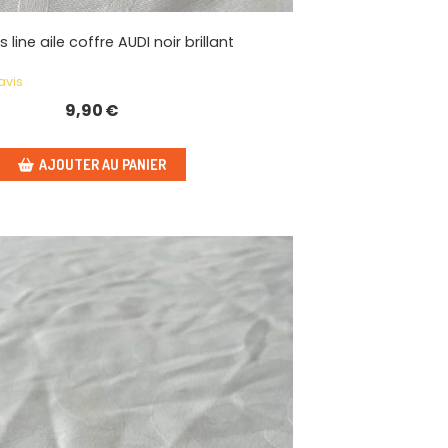
s line aile coffre AUDI noir brillant
avis
9,90
€
AJOUTER AU PANIER