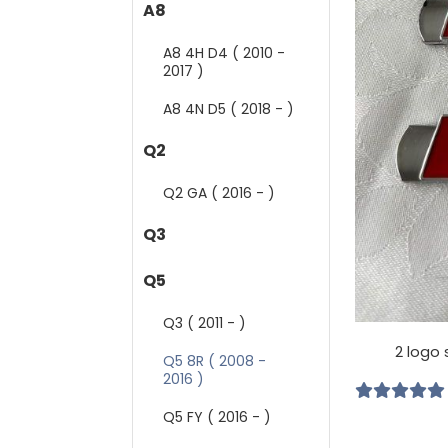
A8
A8 4H D4 ( 2010 -
2017 )
A8 4N D5 ( 2018 - )
Q2
Q2 GA ( 2016 - )
Q3
Q5
Q3 ( 2011 - )
2 logo 
Q5 8R ( 2008 -
2016 )
Q5 FY ( 2016 - )