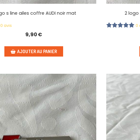
go s line ailes coffre AUDI noir mat
2 logo 
0 avis
0 
9,90
€
AJOUTER AU PANIER