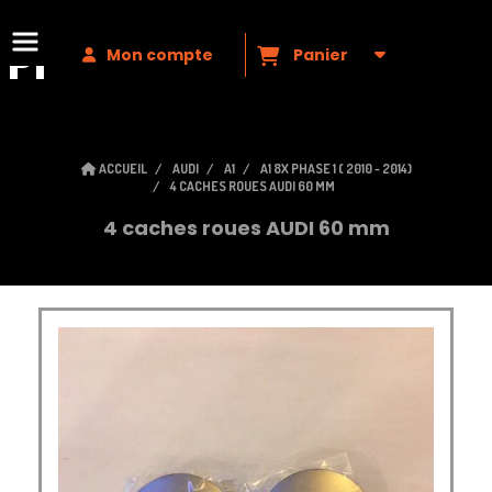
Premium
VAG
Mon compte
Panier
ACCUEIL
AUDI
A1
A1 8X PHASE 1 ( 2010 - 2014)
4 CACHES ROUES AUDI 60 MM
4 caches roues AUDI 60 mm