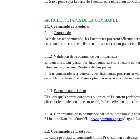
Le Site a pour objet la vente de Produits et la réalisation de Pres
ARTICLE 5. ETAPES DE LA COMMANDE
5.1. Commande de Produits
5.1.1.
Commande
Afin de passer commande, les Internautes pourront sélectionner un 
commande sera complète, ils pourront accéder à leur panier en cli
5.1.2.
Validation de la commande par l’Internaute
En consultant leur panier, les Internautes auront la faculté de vér
retirer un ou plusieurs Produits de leur panier.
Si leur commande leur convient, les Internautes pourront la valide
complétant le formulaire d’inscription au moyen des informations
5.1.3.
Paiement par le Client
Dès lors qu'ils seront connectés ou après qu'ils auront parfaiteme
effectuer leur paiement en étant redirigés à cet effet sur l'inte
5.1.4.
Confirmation de la commande par
www.premiumvag.fr
fo
24 heures. Dans le même délai,
s'engage à a
www.premiumvag.fr
5.2. Commande de Prestation
Le Client peut passer commande d’une Prestation en s’adressant