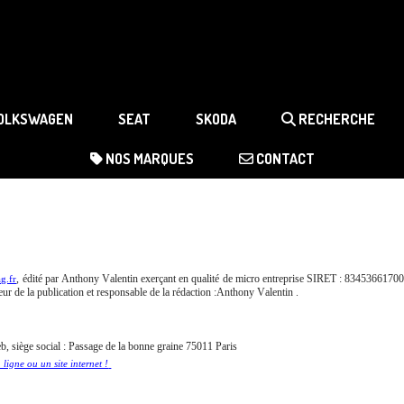
OLKSWAGEN
SEAT
SKODA
RECHERCHE
NOS MARQUES
CONTACT
, édité par Anthony Valentin exerçant en qualité de micro entreprise SIRET : 8345366170
g.fr
eur de la publication et responsable de la rédaction :Anthony Valentin .
eb, siège social : Passage de la bonne graine 75011 Paris
ligne ou un site internet !