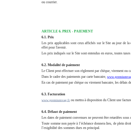
ou courrier.
ARTICLE 6. PRIX - PAIEMENT
6.1. Prix
Les prix applicables sont ceux affichés sur le Site au jour de
effet pour l'avenir.
Les prix indiqués sur le Site sont entendus en euros, toutes taxes
6.2. Modalité de paiement
Le Client peut effectuer son règlement par chèque, virement ou c
Dans le cadre des paiements par carte bancaire,
www.premiumvag
En cas de paiement par chèque ou virement bancaire, les délais d
6.3. Facturation
ou mettra à disposition du Client une factur
www.premiumvag.fr
6.4. Défaut de paiement
Les dates de paiement convenues ne peuvent être retardées sous qu
Toute somme non payée à l’échéance donnera lieu, de plein droit et
l’exigibilité des sommes dues en principal.