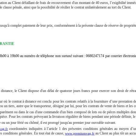
ation au Client défaillant de frais de recouvrement d'un montant de 40 euros, l’exigibilité imméd
lause pénale, ainsi que la possibilité de résilier le contrat unilatéralement au tort du Client.
jusqu'à complet paiement de leur prix, conformément à la présente clause de réserve de propriét
ARANTIE
de 8h00 à 19h00 au numéro de téléphone non surtaxé suivant : 0680247174 par courrier électroni
istance, le Client dispose d'un délai de quatorze jours francs pour exercer son droit de rétract
ur où le contrat à distance est conclu pour les contrats relatifs à la fourniture d’une prestation
ou un tiers, autre que le transporteur, désigné par lui, pour les contrats de vente de biens et les c
parément ou dans le cas d'une commande d'un bien composé de lots ou de pièces multiples dont la
 pièce. Pour les contrats prévoyant la livraison régulière de biens pendant une période définie, le
 ou un jour férié ou chômé, il est prorogé jusqu'au premier jour ouvrable suivant.
coordonnées indiquées à l’article 1 des présentes conditions générales au moyen d’un
ag.fr
tes conditions générales. En tout état de cause,
au Client au plus tôt un accus
www.premiumvag.fr