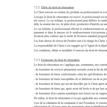
7.2.2.
Effets du droit de rétractation
Le Client renvoie ou restitue les produits au professionnel ou à t
Lorsque le droit de rétractation est exercé, le professionnel est t
été exercé. Le cas échéant, le professionnel peut différer le rem
delà, la somme due est, de plein droit, productive d'intérêts au t
Le cas échéant, le professionnel effectue le remboursement en uti
paiement et dans la mesure où le remboursement n'occasionne pa
livraison plus coûteux que le mode de livraison standard proposé
Les frais directs de renvoi du Produit sont à la charge du Clien
La responsabilité du Client n’est engagée qu’à l’égard de la dépré
Les conditions, délais et modalités d’exercice du droit de rétract
7.2.3.
Exclusions du droit de rétractation
Le droit de rétractation ne s’applique pas, notamment, aux contrat
- de fourniture de services pleinement exécutés avant la fin du dé
- de fourniture de biens confectionnés selon les spécifications du
- de fourniture de biens susceptibles de se détériorer ou de se pé
- de fourniture de biens qui ont été descellés par le Client après 
- de fourniture de biens qui, après avoir été livrés et de par leur 
- de fourniture d'un contenu numérique non fourni sur un support
De même, le droit de rétractation n’est pas applicable aux contrat
Lors de la validation de la commande d’une Prestation, le renoncem
rétractation de 14 jours pour les prestations dont je bénéficiera