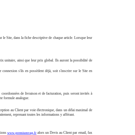
 le Site, dans la fiche descriptive de chaque article. Lorsque leur
x unitaire, ainsi que leur prix global. Ils auront la possibilité de
e connexion s'ils en possèdent déjà, soit s'inscrire sur le Site en
s coordonnées de livraison et de facturation, puis seront invités à
ute formule analogue.
éception au Client par voie électronique, dans un délai maximal de
aitement, reprenant toutes les informations y afférant.
tions
alors un Devis au Client par email, fax
www.premiumvag.fr