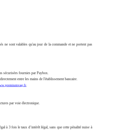
chés ne sont valables qu'au jour de la commande et ne portent pas
ons sécurisées fournies par Paybox.
irectement entre les mains de l'établissement bancaire.
.
ww.premiumvag.fr
ctures par voie électronique.
l à 3 fois le taux d’intérêt légal, sans que cette pénalité nuise à