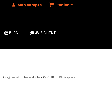
Panier
Mon compte
BLOG
AVIS CLIENT
0014 siège social : 186 allée des blés 45520 HUETRE, téléphone: