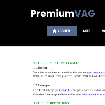
Premium
VAG
ACCUEIL
AUDI
V
ARTICLE 1. MENTIONS LEGALES
1.1. Editeur
Vous êtes actuellement connecté au site internet
www.premiumva
0680247174 email
[email protected]
, article 293B du CGI, direct
1.2. Hébergeur
Le Site est hébergé par
CmonSite
, édité par la société Lord of W
CmonSite.fr
est une plateforme utilisée pour
créer une boutique en 
ARTICLE 2. DEFINITIONS