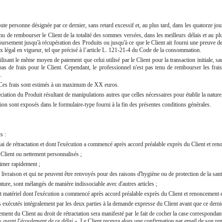
oute personne désignée par ce dernier, sans retard excessif et, au plus tard, dans les quatorze jo
enu de rembourser le Client de la totalité des sommes versées, dans les meilleurs délais et au plu
boursement jusqu'à récupération des Produits ou jusqu'à ce que le Client ait fourni une preuve 
aux légal en vigueur, tel que précisé à l’article L. 121-21-4 du Code de la consommation.
lisant le même moyen de paiement que celui utilisé par le Client pour la transaction initiale, s
s de frais pour le Client. Cependant, le professionnel n'est pas tenu de rembourser les frai
.
t. Ces frais sont estimés à un maximum de XX euros.
ciation du Produit résultant de manipulations autres que celles nécessaires pour établir la nature
ation sont exposés dans le formulaire-type fourni à la fin des présentes conditions générales.
s :
lai de rétractation et dont l'exécution a commencé après accord préalable exprès du Client et ren
 Client ou nettement personnalisés ;
rimer rapidement ;
la livraison et qui ne peuvent être renvoyés pour des raisons d'hygiène ou de protection de la sant
nature, sont mélangés de manière indissociable avec d'autres articles ;
 matériel dont l'exécution a commencé après accord préalable exprès du Client et renoncement ex
s exécutés intégralement par les deux parties à la demande expresse du Client avant que ce dernie
ent du Client au droit de rétractation sera manifesté par le fait de cocher la case correspondant
is avant l'écoulement de ce délai ».
Le Client recevra alors une confirmation par email de son ren