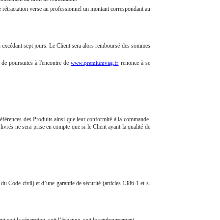
de rétractation verse au professionnel un montant correspondant au
n excédant sept jours. Le Client sera alors remboursé des sommes
r de poursuites à l'encontre de
renonce à se
www.premiumvag.fr
es références des Produits ainsi que leur conformité à la commande.
livrés ne sera prise en compte que si le Client ayant la qualité de
du Code civil) et d’une garantie de sécurité (articles 1386-1 et s.
ant soit la réparation, soit l’échange, soit le remboursement.