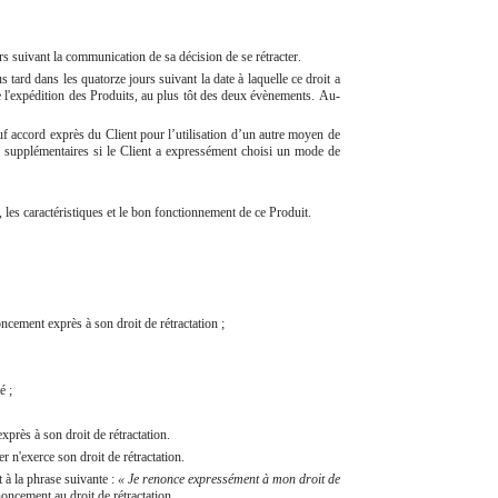
urs suivant la communication de sa décision de se rétracter.
s tard dans les quatorze jours suivant la date à laquelle ce droit a
de l'expédition des Produits, au plus tôt des deux évènements. Au-
auf accord exprès du Client pour l’utilisation d’un autre moyen de
s supplémentaires si le Client a expressément choisi un mode de
, les caractéristiques et le bon fonctionnement de ce Produit.
oncement exprès à son droit de rétractation ;
é ;
près à son droit de rétractation.
r n'exerce son droit de rétractation.
 à la phrase suivante :
« Je renonce expressément à mon droit de
oncement au droit de rétractation.