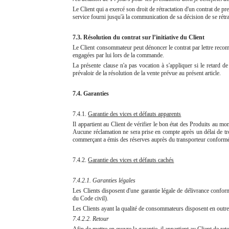
Le Client qui a exercé son droit de rétractation d'un contrat de 
service fourni jusqu'à la communication de sa décision de se rétra
7.3. Résolution du contrat sur l’initiative du Client
Le Client consommateur peut dénoncer le contrat par lettre reco
engagées par lui lors de la commande.
La présente clause n'a pas vocation à s'appliquer si le retard d
prévaloir de la résolution de la vente prévue au présent article.
7.4. Garanties
7.4.1.
Garantie des vices et défauts apparents
Il appartient au Client de vérifier le bon état des Produits au mo
Aucune réclamation ne sera prise en compte après un délai de trois
commerçant a émis des réserves auprès du transporteur conformé
7.4.2.
Garantie des vices et défauts cachés
7.4.2.1. Garanties légales
Les Clients disposent d'une garantie légale de délivrance conforme
du Code civil).
Les Clients ayant la qualité de consommateurs disposent en outre
7.4.2.2. Retour
Afin de mettre en œuvre la garantie, il appartient au Client de ret