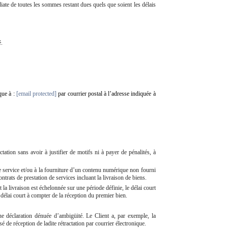
iate de toutes les sommes restant dues quels que soient les délais
é.
que à :
[email protected]
par courrier postal à l’adresse indiquée à
ation sans avoir à justifier de motifs ni à payer de pénalités, à
 de service et/ou à la fourniture d’un contenu numérique non fourni
ontrats de prestation de services incluant la livraison de biens.
 livraison est échelonnée sur une période définie, le délai court
 délai court à compter de la réception du premier bien.
e déclaration dénuée d’ambigüité. Le Client a, par exemple, la
é de réception de ladite rétractation par courrier électronique.