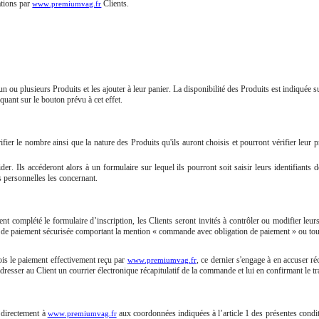
tations par
Clients.
www.premiumvag.fr
ou plusieurs Produits et les ajouter à leur panier. La disponibilité des Produits est indiquée sur
quant sur le bouton prévu à cet effet.
ifier le nombre ainsi que la nature des Produits qu'ils auront choisis et pourront vérifier leur pri
r. Ils accéderont alors à un formulaire sur lequel ils pourront soit saisir leurs identifiants d
 personnelles les concernant.
nt complété le formulaire d’inscription, les Clients seront invités à contrôler ou modifier leur
rface de paiement sécurisée comportant la mention « commande avec obligation de paiement » ou to
is le paiement effectivement reçu par
, ce dernier s'engage à en accuser r
www.premiumvag.fr
dresser au Client un courrier électronique récapitulatif de la commande et lui en confirmant le tr
 directement à
aux coordonnées indiquées à l’article 1 des présentes condi
www.premiumvag.fr