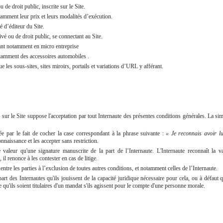
 de droit public, inscrite sur le Site.
tamment leur prix et leurs modalités d’exécution.
é d’éditeur du Site.
vé ou de droit public, se connectant au Site.
tant notamment en micro entreprise
tamment des accessoires automobiles .
ue les sous-sites, sites miroirs, portails et variations d’URL y afférant.
ion sur le Site suppose l'acceptation par tout Internaute des présentes conditions générales. La s
mée par le fait de cocher la case correspondant à la phrase suivante :
« Je reconnais avoir lu 
nnaissance et les accepter sans restriction.
 valeur qu'une signature manuscrite de la part de l’Internaute. L'Internaute reconnaît la 
 il renonce à les contester en cas de litige.
ntre les parties à l’exclusion de toutes autres conditions, et notamment celles de l’Internaute.
t des Internautes qu'ils jouissent de la capacité juridique nécessaire pour cela, ou à défaut qu'
e qu'ils soient titulaires d'un mandat s'ils agissent pour le compte d'une personne morale.