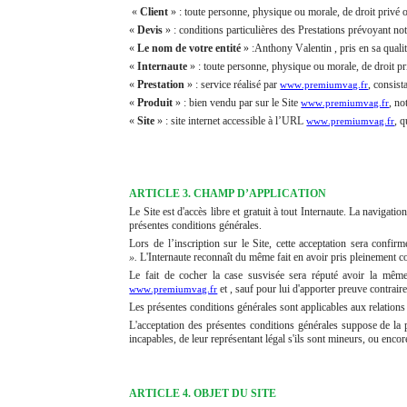
«
Client
» : toute personne, physique ou morale, de droit privé ou
«
Devis
» : conditions particulières des Prestations prévoyant no
«
Le nom de votre entité
» :Anthony Valentin , pris en sa qualit
«
Internaute
» : toute personne, physique ou morale, de droit pri
«
Prestation
» : service réalisé par
, consis
www.premiumvag.fr
«
Produit
» : bien vendu par sur le Site
, no
www.premiumvag.fr
«
Site
» : site internet accessible à l’URL
, q
www.premiumvag.fr
ARTICLE 3. CHAMP D’APPLICATION
Le Site est d'accès libre et gratuit à tout Internaute. La navigat
présentes conditions générales.
Lors de l’inscription sur le Site, cette acceptation sera confir
».
L'Internaute reconnaît du même fait en avoir pris pleinement co
Le fait de cocher la case susvisée sera réputé avoir la même
et , sauf pour lui d'apporter preuve contraire,
www.premiumvag.fr
Les présentes conditions générales sont applicables aux relations e
L'acceptation des présentes conditions générales suppose de la par
incapables, de leur représentant légal s'ils sont mineurs, ou encor
ARTICLE 4. OBJET DU SITE