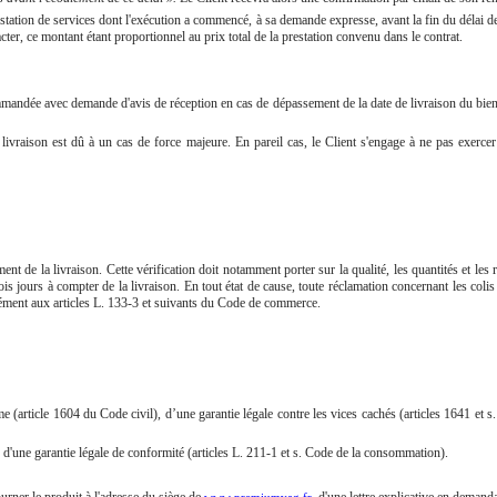
prestation de services dont l'exécution a commencé, à sa demande expresse, avant la fin du délai 
cter, ce montant étant proportionnel au prix total de la prestation convenu dans le contrat.
mmandée avec demande d'avis de réception en cas de dépassement de la date de livraison du bie
e livraison est dû à un cas de force majeure. En pareil cas, le Client s'engage à ne pas exerce
ment de la livraison. Cette vérification doit notamment porter sur la qualité, les quantités et l
 jours à compter de la livraison. En tout état de cause, toute réclamation concernant les colis 
ment aux articles L. 133-3 et suivants du Code de commerce.
 (article 1604 du Code civil), d’une garantie légale contre les vices cachés (articles 1641 et s. 
 d'une garantie légale de conformité (articles L. 211-1 et s. Code de la consommation).
ourner le produit à l'adresse du siège de
, d'une lettre explicative en demand
www.premiumvag.fr