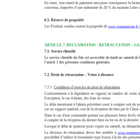
En outre, tout retard de paiement aura pour conséquence la factur
convenus, majorées d’une indemnité de 20 % du montant à titre de c
6.5. Réserve de propriété
Les Produits vendus restent la propriété de
www.premiumvag.fr
ARTICLE 7. RECLAMATION - RETRACTATION – G
7.1. Service clientèle
Le service clientèle du Site est accessible du lundi au samedi 
l’article 1 des présentes conditions générales.
7.2. Droit de rétractation – Vente à distance
7.2.1.
Conditions d’exercice du droit de rétractation
Conformément à la législation en vigueur en matière de vente à d
l'exception, le cas échéant, des frais de retour.
Le délai mentionné à l'alinéa précédent court à compter soit du jo
sur un support matériel, soit de la réception du bien par le Client 
Dans le cas d'une commande portant sur plusieurs biens livrés sé
à compter de la réception du dernier bien ou lot ou de la dernière
Lorsque le délai de quatorze jours expire un samedi, un dimanche
La décision de rétractation devra être notifiée à
www.premiumv
possibilité d’utiliser le formulaire-type fourni à la fin des présen