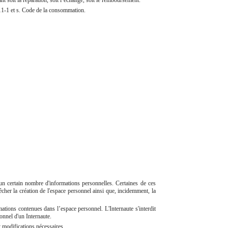
211-1 et s. Code de la consommation.
r un certain nombre d'informations personnelles. Certaines de ces
êcher la création de l'espace personnel ainsi que, incidemment, la
rmations contenues dans l’espace personnel. L'Internaute s'interdit
onnel d'un Internaute.
t modifications nécessaires.