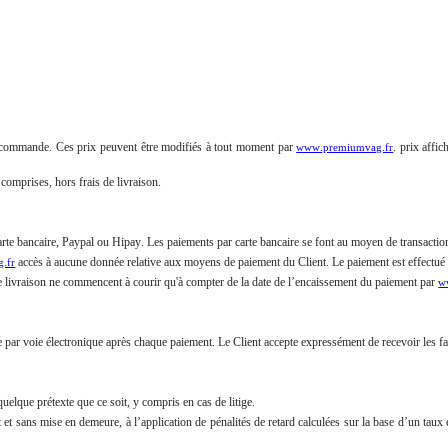
 la commande. Ces prix peuvent être modifiés à tout moment par
. prix affi
www.premiumvag.fr
 comprises, hors frais de livraison.
arte bancaire, Paypal ou Hipay. Les paiements par carte bancaire se font au moyen de transacti
accès à aucune donnée relative aux moyens de paiement du Client. Le paiement est effectué d
.fr
e livraison ne commencent à courir qu'à compter de la date de l’encaissement du paiement par
w
e par voie électronique après chaque paiement. Le Client accepte expressément de recevoir les fa
elque prétexte que ce soit, y compris en cas de litige.
 sans mise en demeure, à l’application de pénalités de retard calculées sur la base d’un taux éga