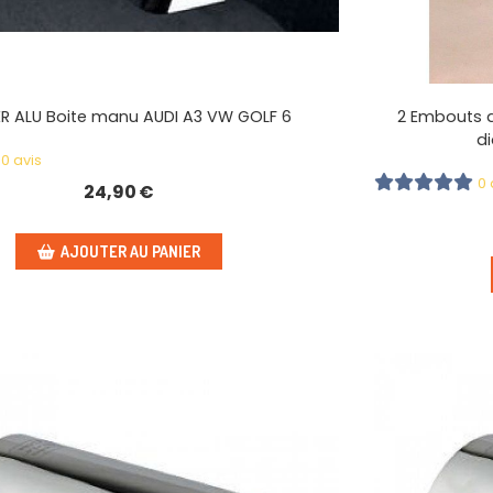
ER ALU Boite manu AUDI A3 VW GOLF 6
2 Embouts 
d
0 avis
0 
24,90
€
AJOUTER AU PANIER