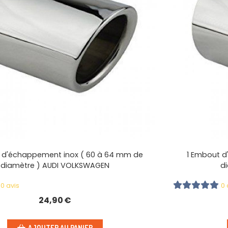
 d'échappement inox ( 60 à 64 mm de
1 Embout d
diamètre ) AUDI VOLKSWAGEN
d
0 avis
0 
24,90
€
AJOUTER AU PANIER