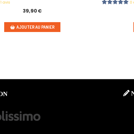
1 avis
0 
39,90
€
AJOUTER AU PANIER

ON