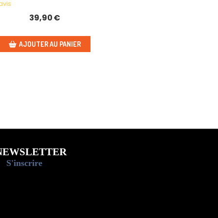
avis
39,90
€
AJOUTER AU PANIER
NEWSLETTER
S'inscrire