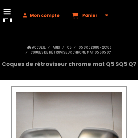
Premium
VAG
Mon compte
Panier
ACCUEIL
AUDI
Q5
Q5 8R ( 2008 - 2016 )
COQUES DE RÉTROVISEUR CHROME MAT Q5 SQ5 Q7
Coques de rétroviseur chrome mat Q5 SQ5 Q7