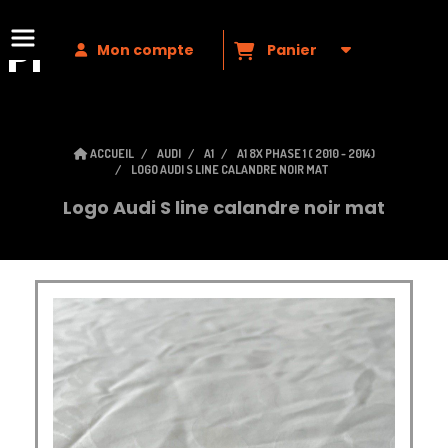
Premium
VAG
Mon compte
Panier
ACCUEIL
AUDI
A1
A1 8X PHASE 1 ( 2010 - 2014)
LOGO AUDI S LINE CALANDRE NOIR MAT
Logo Audi S line calandre noir mat