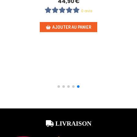
2 logo s line ailes coffre AUDI chrome mat
9,90
€
0 avis
AJOUTER AU PANIER
LIVRAISON
